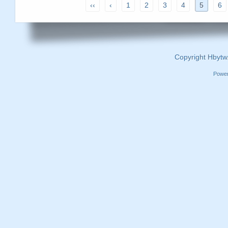
‹‹
‹
1
2
3
4
5
6
Copyright Hbytw
Powe