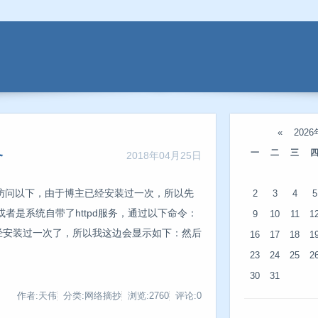
«
202
务
一
二
三
2018年04月25日
试着访问以下，由于博主已经安装过一次，所以先
2
3
4
5
者是系统自带了httpd服务，通过以下命令：
9
10
11
1
rep httpd我已经安装过一次了，所以我这边会显示如下：然后
16
17
18
1
：
23
24
25
2
30
31
作者:天伟
分类:网络摘抄
浏览:2760
评论:0