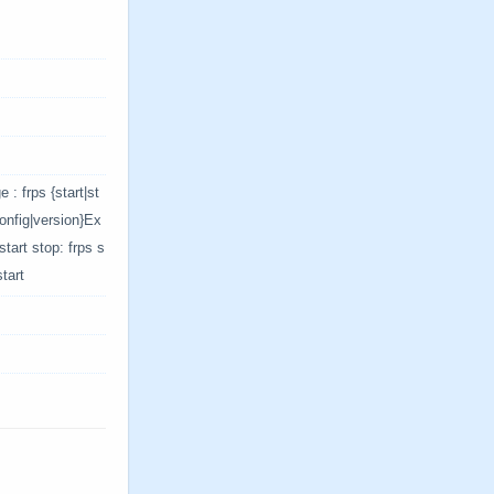
 : frps {start|st
config|version}Ex
start stop: frps s
start