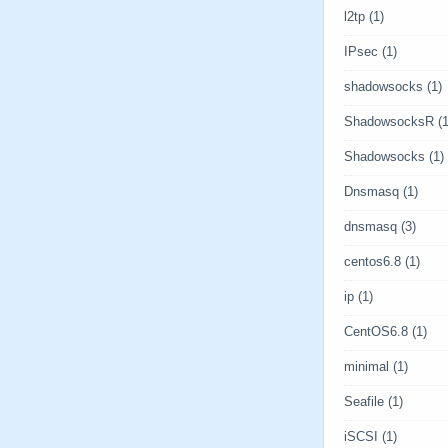
l2tp
(1)
IPsec
(1)
shadowsocks
(1)
ShadowsocksR
(1
Shadowsocks
(1)
Dnsmasq
(1)
dnsmasq
(3)
centos6.8
(1)
ip
(1)
CentOS6.8
(1)
minimal
(1)
Seafile
(1)
iSCSI
(1)