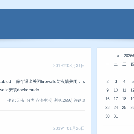
«
202
一
二
三
2019年03月31日
UX=disabled 保存退出关闭firewalld防火墙关闭： s
2
3
4
5
rewalld安装dockersudo
9
10
11
1
16
17
18
1
作者:天伟
分类:点滴生活
浏览:2656
评论:0
23
24
25
2
30
31
2019年01月26日