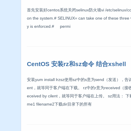
首先安装好centos系统关闭selinux防火墙vi /etc/selinux/config # 
on the system.# SELINUX= can take one of these three 
y is enforced.# permi
CentOS 安装rz和sz命令 结合xshell
安装yum install lrzsz使用sz中的s意为send（发送）
ent，就等同于客户端在下载。 rz中的r意为receive
eceived by cilent，就等同于客户端在上传。 sz用法： 下载
me1 filename2下载dir目录下的所有