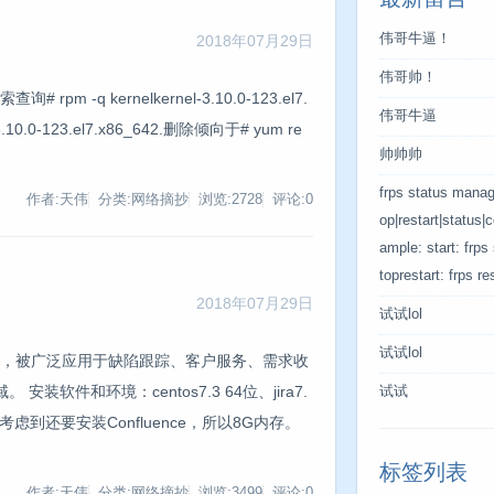
伟哥牛逼！
2018年07月29日
伟哥帅！
索查询# rpm -q kernelkernel-3.10.0-123.el7.
伟哥牛逼
el-3.10.0-123.el7.x86_642.删除倾向于# yum re
帅帅帅
frps status manage
作者:天伟
分类:网络摘抄
浏览:2728
评论:0
op|restart|status|
ample: start: frps 
toprestart: frps re
2018年07月29日
试试lol
试试lol
务跟踪工具，被广泛应用于缺陷跟踪、客户服务、需求收
件和环境：centos7.3 64位、jira7.
试试
G，考虑到还要安装Confluence，所以8G内存。
标签列表
作者:天伟
分类:网络摘抄
浏览:3499
评论:0