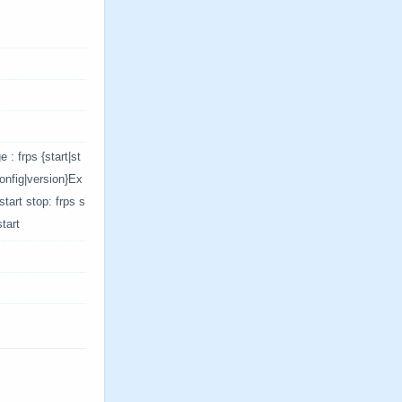
 : frps {start|st
config|version}Ex
start stop: frps s
start