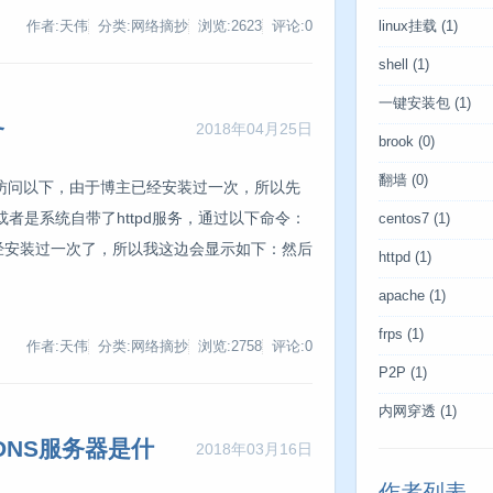
作者:天伟
分类:网络摘抄
浏览:2623
评论:0
linux挂载
(1)
shell
(1)
一键安装包
(1)
务
2018年04月25日
brook
(0)
翻墙
(0)
试着访问以下，由于博主已经安装过一次，所以先
者是系统自带了httpd服务，通过以下命令：
centos7
(1)
rep httpd我已经安装过一次了，所以我这边会显示如下：然后
httpd
(1)
：
apache
(1)
frps
(1)
作者:天伟
分类:网络摘抄
浏览:2758
评论:0
P2P
(1)
内网穿透
(1)
DNS服务器是什
2018年03月16日
作者列表