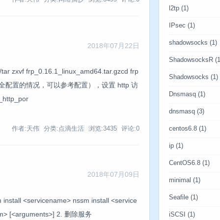
l2tp
(1)
IPsec
(1)
shadowsocks
(1)
2018年07月22日
ShadowsocksR
(1
frp_0.16.1_linux_amd64.tar.gzcd frp
Shadowsocks
(1)
ull.ini中是全配置的情况，可以参考配置），设置 http 访
Dnsmasq
(1)
http_por
dnsmasq
(3)
centos6.8
(1)
作者:天伟
分类:点滴生活
浏览:3435
评论:0
ip
(1)
CentOS6.8
(1)
2018年07月09日
minimal
(1)
Seafile
(1)
tall <servicename> nssm install <service
ram> [<arguments>] 2. 删除服务
iSCSI
(1)