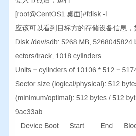
[root@CentOS1 桌面]#fdisk -l
应该可以看到目标方的存储设备信息
Disk /dev/sdb: 5268 MB, 5268045824 b
ectors/track, 1018 cylinders
Units = cylinders of 10106 * 512 = 51
Sector size (logical/physical): 512 byte
(minimum/optimal): 512 bytes / 512 byte
9ac33ab
Device Boot Start End Bloc