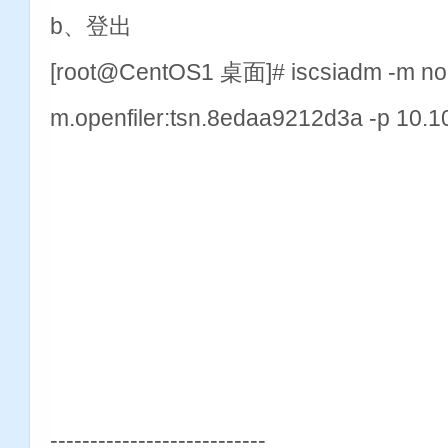
b、登出
[root@CentOS1 桌面]# iscsiadm -m nod
m.openfiler:tsn.8edaa9212d3a -p 10.
---------------------------