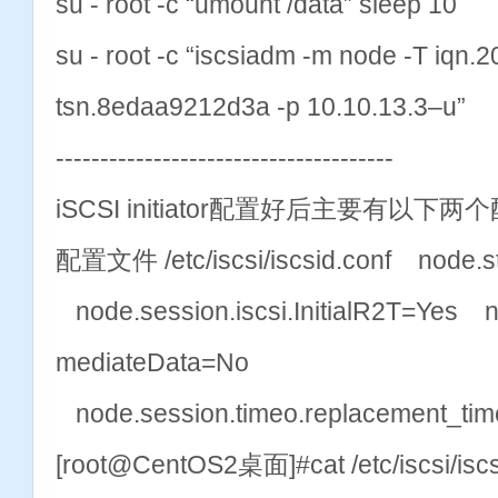
su - root -c “umount /data” sleep 10
su - root -c “iscsiadm -m node -T iqn.
tsn.8edaa9212d3a -p 10.10.13.3–u”
--------------------------------------
iSCSI initiator配置好后主要有以
配置文件 /etc/iscsi/iscsid.conf node.s
node.session.iscsi.InitialR2T=Yes no
mediateData=No
node.session.timeo.replacement_ti
[root@CentOS2桌面]#cat /etc/iscsi/isc